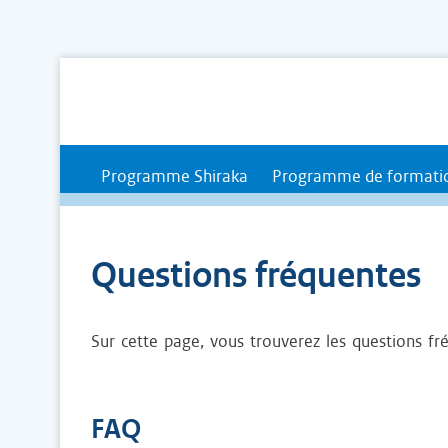
Skip
to
content
Programme Shiraka
Programme de formatio
Navigation principale
Questions fréquentes
Sur cette page, vous trouverez les questions 
FAQ