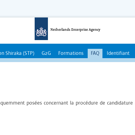
(Actuelle)
n Shiraka (STP)
G2G
Formations
FAQ
Identifiant
fréquemment posées concernant la procédure de candidature